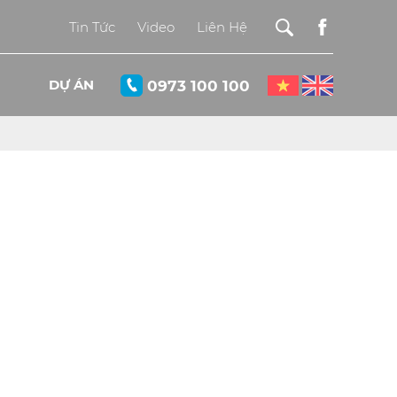
Tin Tức
Video
Liên Hệ
DỰ ÁN
0973 100 100