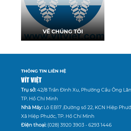
Công ty Cổ phần Sản Xuất Công
Nghiệp và Thương Mại Vít Việt là
một trong những Công ty hàng đầu
Việt Nam về lĩnh vực Cung Cấp Phụ
Xem thêm
Kiện Liên Kết.
VỀ CHÚNG TÔI
THÔNG TIN LIÊN HỆ
VÍT VIỆT
Trụ sở:
42/8 Trần Đình Xu, Phường Cầu Ông Lãn
TP. Hồ Chí Minh
Nhà Máy:
Lô EB17 ,Đường số 22, KCN Hiệp Phướ
Xã Hiệp Phước, TP. Hồ Chí Minh
Điện thoại:
(028) 3920 3903 - 6293 1446