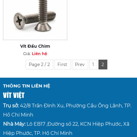
Vít Đầu Chìm
Giá:
Liên hệ
Page 2 / 2
First
Prev
1
2
THÔNG TIN LIÊN HỆ
VÍT VIỆT
Trụ sở:
42/8 Trần Đình Xu, Phường Cầu Ông Lãnh, TP.
Hồ Chí Minh
Nhà Máy:
Lô EB17 ,Đường số 22, KCN Hiệp Phước, Xã
Hiệp Phước, TP. Hồ Chí Minh