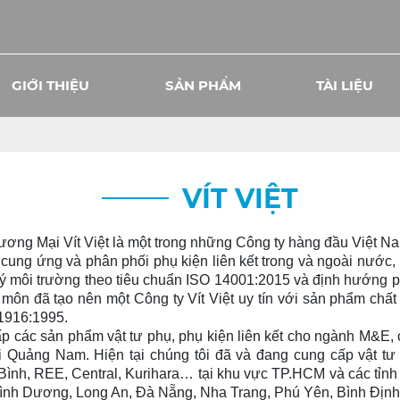
GIỚI THIỆU
SẢN PHẨM
TÀI LIỆU
VÍT VIỆT
Mại Vít Việt là một trong những Công ty hàng đầu Việt Nam
g ứng và phân phối phụ kiện liên kết trong và ngoài nước, k
 môi trường theo tiêu chuẩn ISO 14001:2015 và định hướng phát 
 môn đã tạo nên một Công ty Vít Việt uy tín với sản phẩm chất
1916:1995.
ác sản phẩm vật tư phụ, phụ kiện liên kết cho ngành M&E, cơ 
i Quảng Nam. Hiện tại chúng tôi đã và đang cung cấp vật t
nh, REE, Central, Kurihara… tại khu vực TP.HCM và các tỉnh 
Bình Dương, Long An, Đà Nẵng, Nha Trang, Phú Yên, Bình Đị