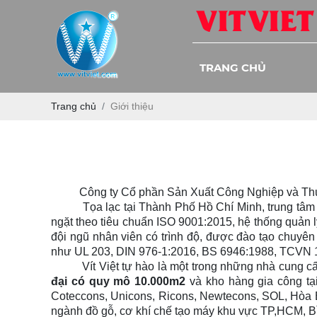
TRANG CHỦ
Trang chủ
Giới thiệu
Công ty Cổ phần Sản Xuất Công Nghiệp và Thương 
Tọa lạc tại Thành Phố Hồ Chí Minh, trung tâm cun
ngặt theo tiêu chuẩn ISO 9001:2015, hệ thống quản lý
đội ngũ nhân viên có trình độ, được đào tạo chuyên
như UL 203, DIN 976-1:2016, BS 6946:1988, TCVN 
Vít Việt tự hào là một trong những nhà cung cấp c
đại có quy mô 10.000m2
và kho hàng gia công tạ
Coteccons, Unicons, Ricons, Newtecons, SOL, Hòa Bì
ngành đồ gỗ, cơ khí chế tạo máy khu vực TP,HCM, 