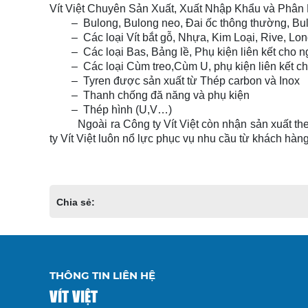
Vít Việt Chuyên Sản Xuất, Xuất Nhập Khẩu và Phân 
– Bulong, Bulong neo, Đai ốc thông thường, Bulong,
– Các loại Vít bắt gỗ, Nhựa, Kim Loại, Rive, Long
– Các loại Bas, Bảng lề, Phụ kiện liên kết cho n
– Các loại Cùm treo,Cùm U, phụ kiện liên kết c
– Tyren được sản xuất từ Thép carbon và Inox
– Thanh chống đă năng và phụ kiện
– Thép hình (U,V…)
Ngoài ra Công ty Vít Việt còn nhận sản xuất t
ty Vít Việt luôn nổ lực phục vụ nhu cầu từ khách hàn
Chia sẻ:
THÔNG TIN LIÊN HỆ
VÍT VIỆT